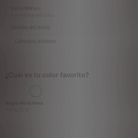
Hasta
339
km
Autonomia eléctrica
Detalles del motor
Comparar motores
¿Cuál es tu color favorito?
Negro Perla Nera
+
415,70 €