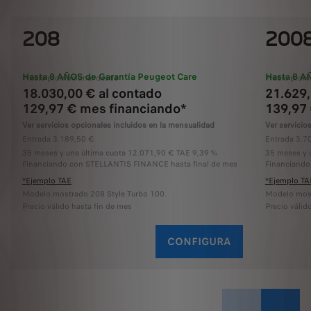
208
200
Hasta 8 AÑOS de Garantía Peugeot Care
Hasta 8 A
Precio promocional desde
Precio prom
18.030,00 € al contado
21.629,
129,97 € mes financiando*
139,97
Ver servicios opcionales incluidos en la mensualidad
Ver servicio
Entrada 3.189,50 €
Entrada 3.7
35 meses y una última cuota 12.071,90 € TAE 9,39 %
35 meses y 
Financiando con STELLANTIS FINANCE hasta final de mes
Financiando
*Ejemplo TAE
*Ejemplo TA
Modelo mostrado 208 Style Turbo 100.
Modelo most
Precio válido hasta fin de mes
Precio válid
CONFIGURA