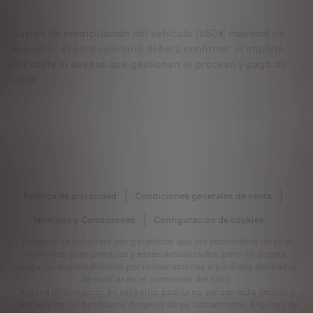
Gastos de matriculación del vehículo (650€ máximo) no
incluidos. El concesionario deberá confirmar el importe
del coste si deseas que gestionen el proceso y pago de
tasas
Política de privacidad
Condiciones generales de venta
Términos y Condiciones
Configuración de cookies
Peugeot se esforzará por garantizar que los contenidos de este
sitio web sean precisos y estén actualizados, pero no acepta
ninguna responsabilidad por reclamaciones o pérdidas derivadas
de confiar en el contenido del sitio.
Alguna información en este sitio podría no ser correcta debido a
cambios en los productos después de su lanzamiento. Algunos de