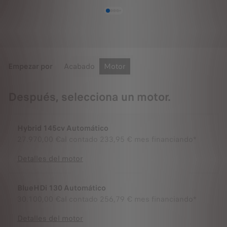
Empezar por
Acabado
Motor
Después, selecciona un motor.
Hybrid 145cv Automático
27.970,00 €
al contado
233,95 € mes financiando*
Detalles del motor
BlueHDi 130 Automático
30.100,00 €
al contado
256,79 € mes financiando*
Detalles del motor