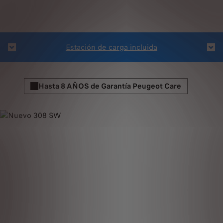
Ases
Estación de carga incluida
Hasta 8 AÑOS de Garantía Peugeot Care