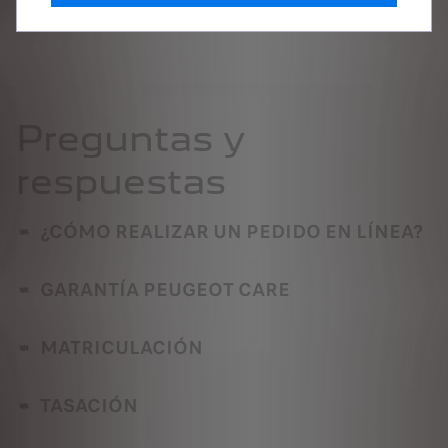
Contáctanos
Preguntas y
respuestas
¿CÓMO REALIZAR UN PEDIDO EN LÍNEA?
GARANTÍA PEUGEOT CARE
MATRICULACIÓN
TASACIÓN