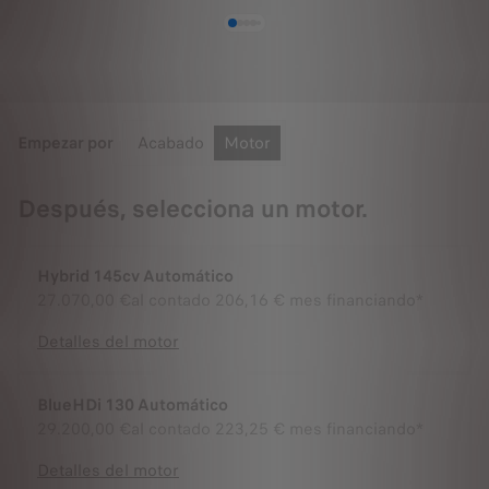
Empezar por
Acabado
Motor
Después, selecciona un motor.
Hybrid 145cv Automático
27.070,00 €
al contado
206,16 € mes financiando*
Detalles del motor
BlueHDi 130 Automático
29.200,00 €
al contado
223,25 € mes financiando*
Detalles del motor