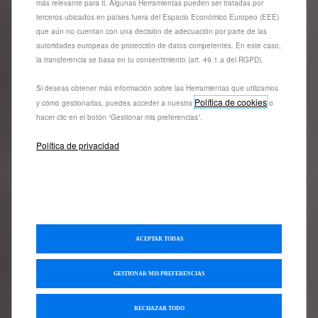
más relevante para ti. Algunas Herramientas pueden ser tratadas por
terceros ubicados en países fuera del Espacio Económico Europeo (EEE)
que aún no cuentan con una decisión de adecuación por parte de las
autoridades europeas de protección de datos competentes. En este caso,
Tapicería TREMEZZO
la transferencia se basa en tu consentimiento (art. 49.1.a del RGPD).
Si deseas obtener más información sobre las Herramientas que utilizamos
Guarda tu configuración
Política de cookies
y cómo gestionarlas, puedes acceder a nuestra
o
hacer clic en el botón “Gestionar mis preferencias”.
Política de privacidad
Solicita una prueba
¿Necesitas ayuda?
ACEPTAR TODAS
Ponte en contacto con nosotros
GESTIONAR MIS PREFERENCIAS
Contacto 91 347 22 41
RECHAZAR TODO