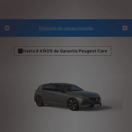
Ases
Estación de carga incluida
Hasta 8 AÑOS de Garantía Peugeot Care