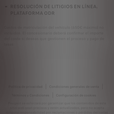
RESOLUCIÓN DE LITIGIOS EN LÍNEA.
PLATAFORMA ODR
Gastos de matriculación del vehículo (650€ máximo) no
incluidos. El concesionario deberá confirmar el importe
del coste si deseas que gestionen el proceso y pago de
tasas
Política de privacidad
Condiciones generales de venta
Términos y Condiciones
Configuración de cookies
Peugeot se esforzará por garantizar que los contenidos de este
sitio web sean precisos y estén actualizados, pero no acepta
ninguna responsabilidad por reclamaciones o pérdidas derivadas