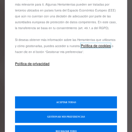
más relevante para ti. Algunas Herramientas pueden ser tratadas por
terceros ubicados en países fuera del Espacio Económico Europeo (EEE)
que aún no cuentan con una decisión de adecuación por parte de las
Cuero Nappa Negro
autoridades europeas de protección de datos competentes. En este caso,
+
1959,99 €
la transferencia se basa en tu consentimiento (art. 49.1.a del RGPD).
Si deseas obtener más información sobre las Herramientas que utilizamos
Política de cookies
y cómo gestionarlas, puedes acceder a nuestra
o
Guarda tu configuración
hacer clic en el botón “Gestionar mis preferencias”.
Política de privacidad
Solicita una prueba
¿Necesitas ayuda?
ACEPTAR TODAS
Ponte en contacto con nosotros
GESTIONAR MIS PREFERENCIAS
Contacto 91 347 22 41
RECHAZAR TODO