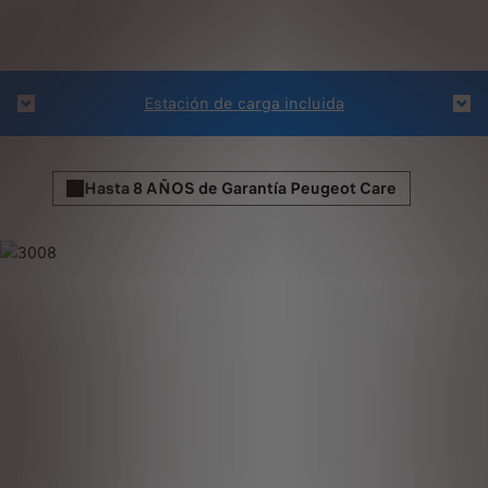
Ases
Estación de carga incluida
Hasta 8 AÑOS de Garantía Peugeot Care