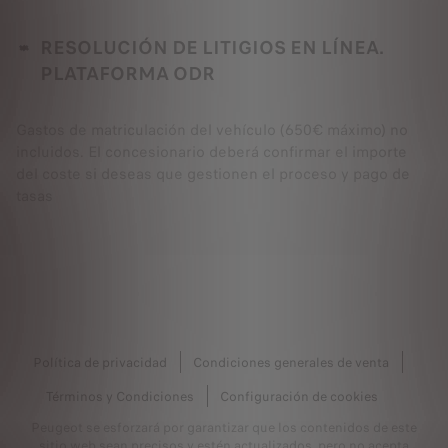
RESOLUCIÓN DE LITIGIOS EN LÍNEA.
PLATAFORMA ODR
Gastos de matriculación del vehículo (650€ máximo) no
incluidos. El concesionario deberá confirmar el importe
del coste si deseas que gestionen el proceso y pago de
tasas
Política de privacidad
Condiciones generales de venta
Términos y Condiciones
Configuración de cookies
Peugeot se esforzará por garantizar que los contenidos de este
sitio web sean precisos y estén actualizados, pero no acepta