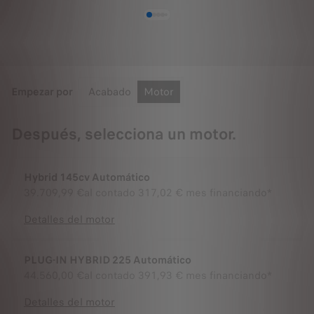
Empezar por
Acabado
Motor
Después, selecciona un motor.
Hybrid 145cv Automático
39.709,99 €
al contado
317,02 € mes financiando*
Detalles del motor
PLUG-IN HYBRID 225 Automático
44.560,00 €
al contado
391,93 € mes financiando*
Detalles del motor