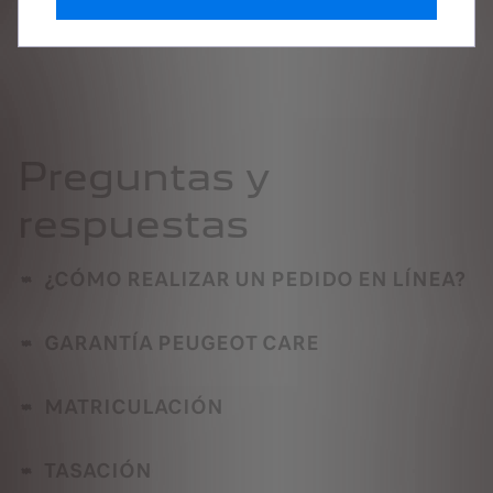
Contáctanos
Preguntas y
respuestas
¿CÓMO REALIZAR UN PEDIDO EN LÍNEA?
GARANTÍA PEUGEOT CARE
MATRICULACIÓN
TASACIÓN