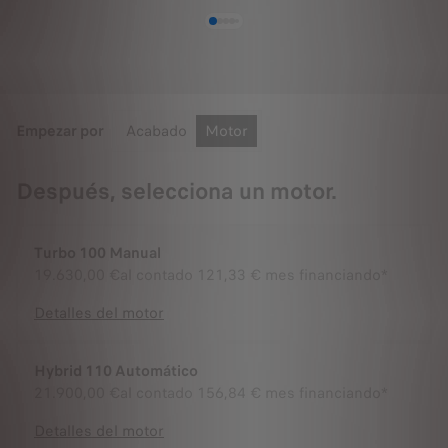
Empezar por
Acabado
Motor
Después, selecciona un motor.
Turbo 100 Manual
19.630,00 €
al contado
121,33 € mes financiando*
Detalles del motor
Hybrid 110 Automático
21.900,00 €
al contado
156,84 € mes financiando*
Detalles del motor