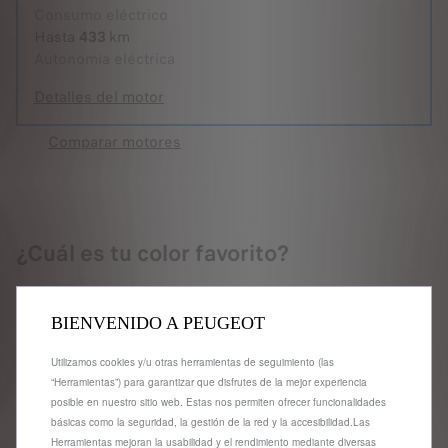
Consumo eléctrico
Hasta
433
km
Autonomia eléctrica
Detalles del motor
Comparar motores
¿Cuál es tu color favorito?
BIENVENIDO A PEUGEOT
Rojo Elixir (Especial)
Utilizamos cookies y/u otras herramientas de seguimiento (las
+
800,00 €
“Herramientas”) para garantizar que disfrutes de la mejor experiencia
posible en nuestro sitio web. Estas nos permiten ofrecer funcionalidades
básicas como la seguridad, la gestión de la red y la accesibilidad.Las
Herramientas mejoran la usabilidad y el rendimiento mediante diversas