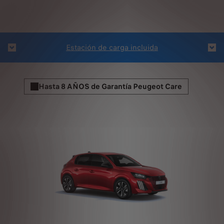
Ases
Estación de carga incluida
Hasta 8 AÑOS de Garantía Peugeot Care